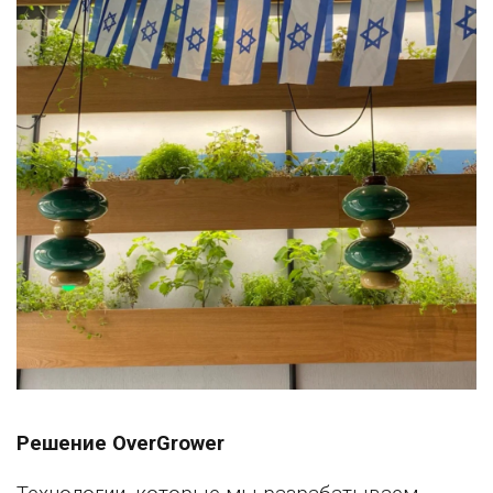
Решение OverGrower