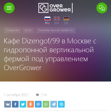
RU
EN
DE
Главная
Блог
Коммерческие проекты
Кафе Dizengof/99 в Москве с
гидропонной вертикальной
фермой под управлением
OverGrower
1 октября 2021
114