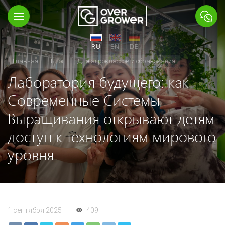
RU
EN
DE
Главная
Блог
Для агроклассов и образования
Лаборатория будущего: как
Современные Системы
Выращивания открывают детям
доступ к технологиям мирового
уровня
1 сентября 2025
409