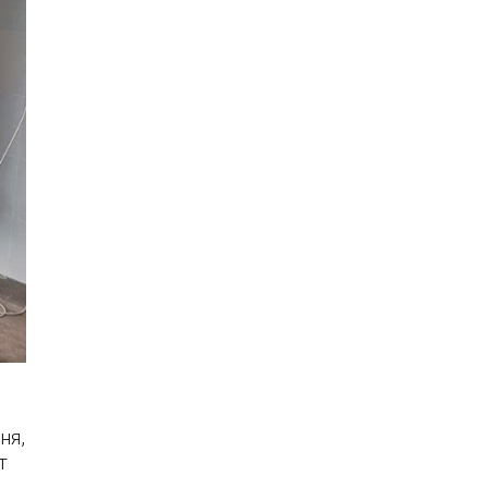
ня,
т