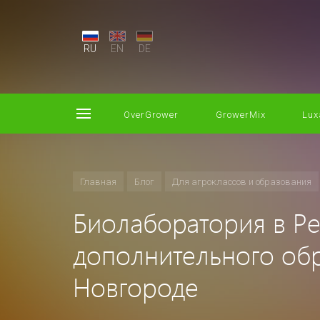
RU
EN
DE
OverGrower
GrowerMix
Lux
Главная
Блог
Для агроклассов и образования
Биолаборатория в Р
дополнительного об
Новгороде