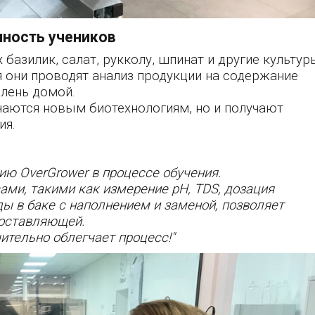
нность учеников
азилик, салат, рукколу, шпинат и другие культур
они проводят анализ продукции на содержание
елень домой.
чаются новым биотехнологиям, но и получают
ия.
ию OverGrower в процессе обучения.
ми, такими как измерение pH, TDS, дозация
ды в баке с наполнением и заменой, позволяет
составляющей.
чительно облегчает процесс!"