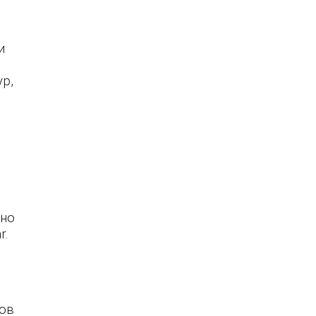
и
р,
нно
r.
дов