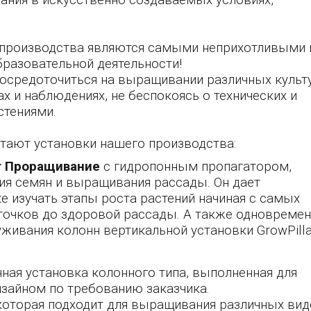
ния в искусственно создаваемых условиях,
 производства являются самыми неприхотливыми 
разовательной деятельности!
сосредоточиться на выращивании различных культу
х и наблюдениях, не беспокоясь о технических и
стениями.
тают установки нашего производства:
er Проращивание
с гидропонным пропагатором,
я семян и выращивания рассады. Он дает
е изучать этапы роста растений начиная с самых
точков до здоровой рассады. А также одновреме
живания колонн вертикальной установки GrowPilla
ная установка колонного типа, выполненная для
изайном по требованию заказчика.
 которая подходит для выращивания различных ви