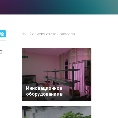
К списку статей раздела
р
Инновационное
оборудование в
Новосибирской школе
№218