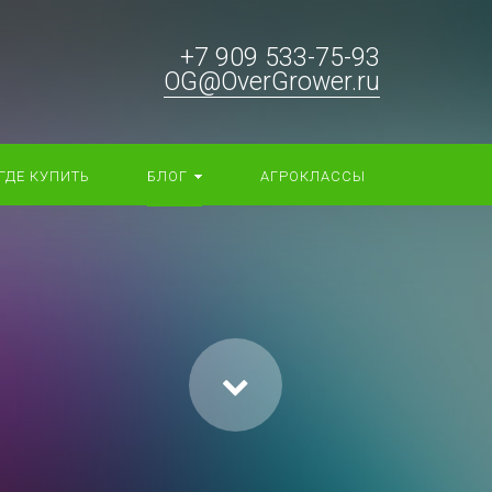
+7 909 533-75-93
OG@OverGrower.ru
ГДЕ КУПИТЬ
БЛОГ
АГРОКЛАССЫ