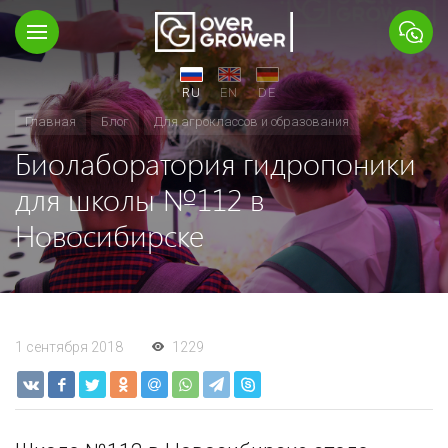
RU
EN
DE
Главная
Блог
Для агроклассов и образования
Биолаборатория гидропоники
для школы №112 в
Новосибирске
1 сентября 2018
1229