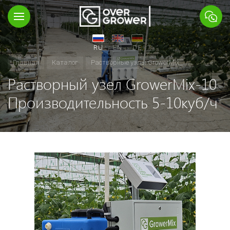
RU
EN
DE
Главная
Каталог
Растворные узлы GrowerMix
Растворный узел GrowerMix-10
Производительность 5-10куб/ч