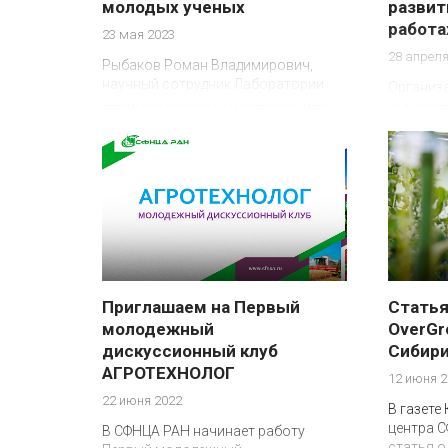
молодых ученых
развит
работа
23 мая 2023
28 апреля
Рыбаков Роман Владимирович,
научный сотрудник Лаборатории
Организ
микроклонального размножения, в
выступи
рамках конференции молодых
СФНЦА Р
ученых выступил с докладом на тему
Председ
“Автоматизация и технико-
Романа 
технологическое обеспечение
культивационных сооружений”.
Приглашаем на Первый
Статья
молодежный
OverGr
дискуссионный клуб
Сибир
АГРОТЕХНОЛОГ
12 июня 2
22 июня 2022
В газете
центра 
В СФНЦА РАН начинает работу
статья о