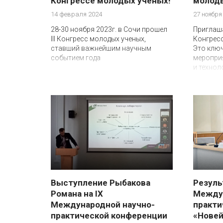
Конгрессе молодых ученых!
молоды
14 февраля 2024
27 ноября
28-30 ноября 2023г. в Сочи прошел
Приглаша
III Конгресс молодых ученых,
Конгресс
ставший важнейшим научным
Это клю
событием года
мероприя
и технол
Выступление Рыбакова
Резуль
Романа на IX
Междун
Международной научно-
практи
практической конференции
«Новей