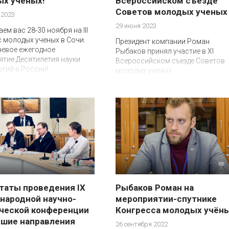
х учёных!
Всероссийском съезде
Советов молодых ученых
 2023
29 июня 2023
ем вас 28-30 ноября на III
 молодых ученых в Сочи.
Президент компании Роман
чевое ежегодное
Рыбаков принял участие в XI
тие Десятилетия науки
Всероссийском съезде Советов
огий в России!
молодых ученых
таты проведения IX
Рыбаков Роман на
ародной научно-
мероприятии-спутнике
ческой конференции
Конгресса молодых учён
шие направления
26 сентября 2022