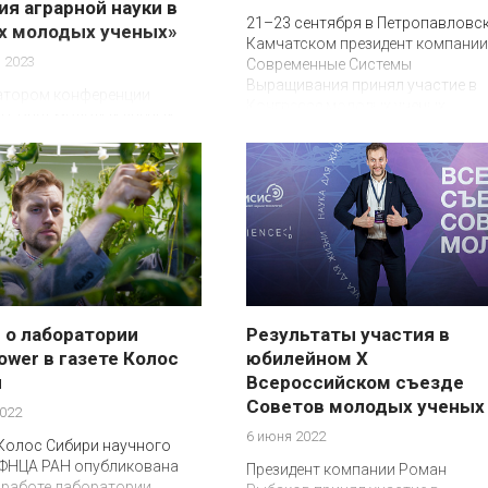
ия аграрной науки в
21–23 сентября в Петропавловск
х молодых ученых»
Камчатском президент компании
 2023
Современные Системы
Выращивания принял участие в
атором конференции
Конгрессе молодых ученых
л Совет молодых ученых
АН под руководством
ателя СМУ Рыбакова
Владимировича
 о лаборатории
Результаты участия в
ower в газете Колос
юбилейном Х
и
Всероссийском съезде
Советов молодых ученых
022
6 июня 2022
 Колос Сибири научного
СФНЦА РАН опубликована
Президент компании Роман
 работе лаборатории