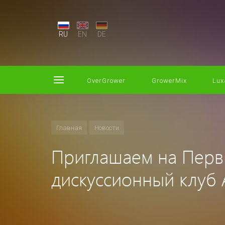
RU
EN
DE
OverGrower
GrowerMix
Lux
Главная
Новости
Приглашаем на Пер
дискуссионный клу